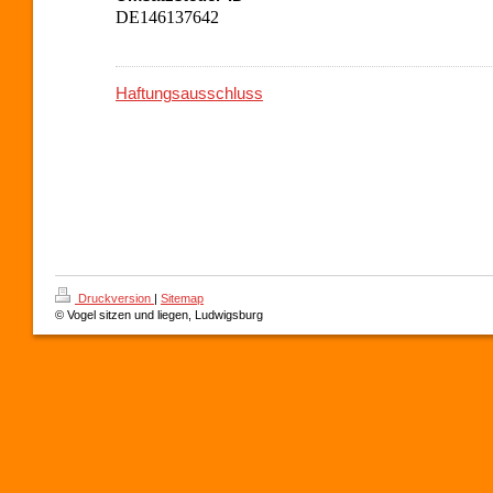
DE146137642
Haftungsausschluss
Druckversion
|
Sitemap
© Vogel sitzen und liegen, Ludwigsburg